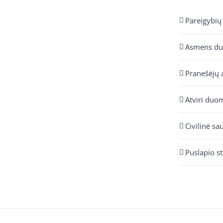
Pareigybių
Asmens d
Pranešėjų 
Atviri duo
Civilinė sa
Puslapio s