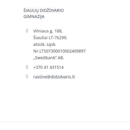
ŠIAULIŲ DIDŽDVARIO
GIMNAZIJA
Vilniaus g. 188,
Šiauliai LT-76299,
atsisk. sąsk.
Nr.LT507300010002409897
„Swedbank“ AB.
+370 41 431514
rastine@didzdvaris.lt