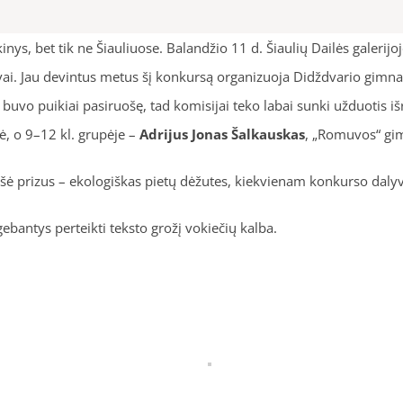
iškinys, bet tik ne Šiauliuose. Balandžio 11 d. Šiaulių Dailės gale
ai. Jau devintus metus šį konkursą organizuoja Didždvario gimnazi
uvo puikiai pasiruošę, tad komisijai teko labai sunki užduotis išri
 o 9–12 kl. grupėje –
Adrijus Jonas Šalkauskas
, „Romuvos“ gim
ė prizus – ekologiškas pietų dėžutes, kiekvienam konkurso dalyviui
gebantys perteikti teksto grožį vokiečių kalba.