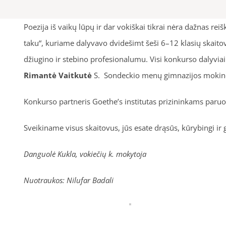
Poezija iš vaikų lūpų ir dar vokiškai tikrai nėra dažnas re
taku“, kuriame dalyvavo dvidešimt šeši 6–12 klasių skaitov
džiugino ir stebino profesionalumu. Visi konkurso dalyviai b
Rimantė Vaitkutė
S. Sondeckio menų gimnazijos mokinė,
Konkurso partneris Goethe’s institutas prizininkams paruoš
Sveikiname visus skaitovus, jūs esate drąsūs, kūrybingi ir 
Danguolė Kukla, vokiečių k. mokytoja
Nuotraukos: Nilufar Badali