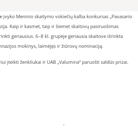
rijoje įvyko Meninio skaitymo vokiečių kalba konkursas „Pavasario
ja. Kaip ir kasmet, taip ir šiemet skaitovų pasiruošimas
nkti geriausius. 6–8 kl. grupėje geriausia skaitove išrinkta
nazijos mokinys, laimėjęs ir žiūrovų nominaciją.
 įteikti ženkliukai ir UAB „Valumina“ paruošti saldūs prizai.