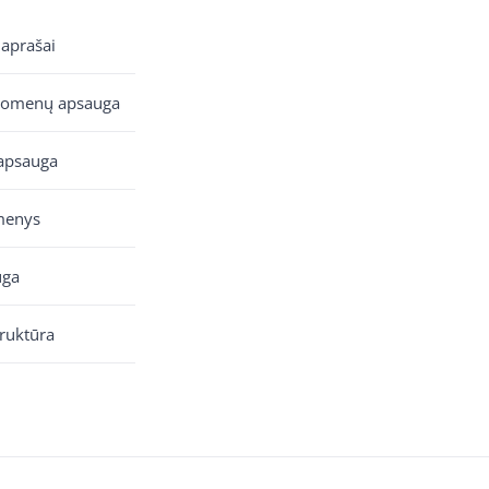
 aprašai
uomenų apsauga
apsauga
menys
uga
truktūra