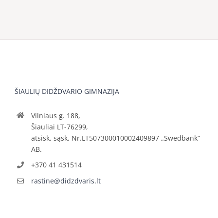
ŠIAULIŲ DIDŽDVARIO GIMNAZIJA
Vilniaus g. 188,
Šiauliai LT-76299,
atsisk. sąsk. Nr.LT507300010002409897 „Swedbank“
AB.
+370 41 431514
rastine@didzdvaris.lt