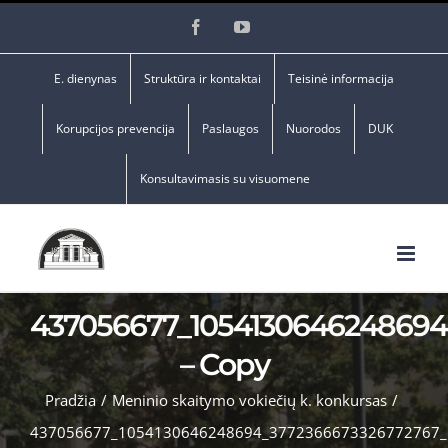
Skip
Facebook
YouTube
to
content
E. dienynas
Struktūra ir kontaktai
Teisinė informacija
Korupcijos prevencija
Paslaugos
Nuorodos
DUK
Konsultavimasis su visuomene
437056677_1054130646248694
– Copy
Pradžia
/
Meninio skaitymo vokiečių k. konkursas
/
437056677_1054130646248694_3772366673326772767_