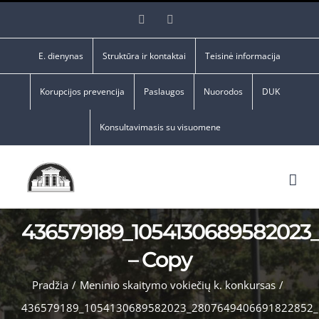
Skip
Facebook
YouTube
to
content
E. dienynas
Struktūra ir kontaktai
Teisinė informacija
Korupcijos prevencija
Paslaugos
Nuorodos
DUK
Konsultavimasis su visuomene
436579189_1054130689582023
– Copy
Pradžia
/
Meninio skaitymo vokiečių k. konkursas
/
436579189_1054130689582023_2807649406691822852_