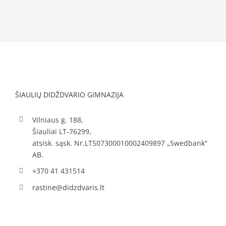
ŠIAULIŲ DIDŽDVARIO GIMNAZIJA
Vilniaus g. 188,
Šiauliai LT-76299,
atsisk. sąsk. Nr.LT507300010002409897 „Swedbank“
AB.
+370 41 431514
rastine@didzdvaris.lt