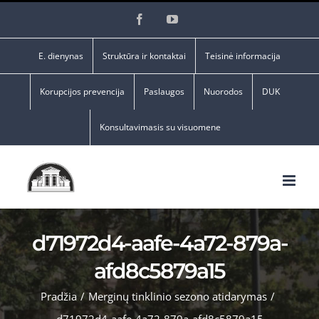
Skip
Facebook
YouTube
to
content
E. dienynas
Struktūra ir kontaktai
Teisinė informacija
Korupcijos prevencija
Paslaugos
Nuorodos
DUK
Konsultavimasis su visuomene
d71972d4-aafe-4a72-879a-
afd8c5879a15
Pradžia
/
Merginų tinklinio sezono atidarymas
/
d71972d4-aafe-4a72-879a-afd8c5879a15