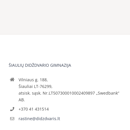
ŠIAULIŲ DIDŽDVARIO GIMNAZIJA
Vilniaus g. 188,
Šiauliai LT-76299,
atsisk. sąsk. Nr.LT507300010002409897 „Swedbank“
AB.
+370 41 431514
rastine@didzdvaris.lt