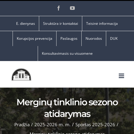
Skip
Facebook
YouTube
to
content
E. dienynas
Struktūra ir kontaktai
Teisinė informacija
Korupcijos prevencija
Paslaugos
Nuorodos
DUK
Konsultavimasis su visuomene
Merginų tinklinio sezono
atidarymas
Pradžia
/
2025-2026 m. m.
/
Sportas 2025-2026
/
Merginų tinklinio sezono atidarymas