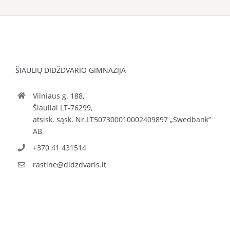
ŠIAULIŲ DIDŽDVARIO GIMNAZIJA
Vilniaus g. 188,
Šiauliai LT-76299,
atsisk. sąsk. Nr.LT507300010002409897 „Swedbank“
AB.
+370 41 431514
rastine@didzdvaris.lt