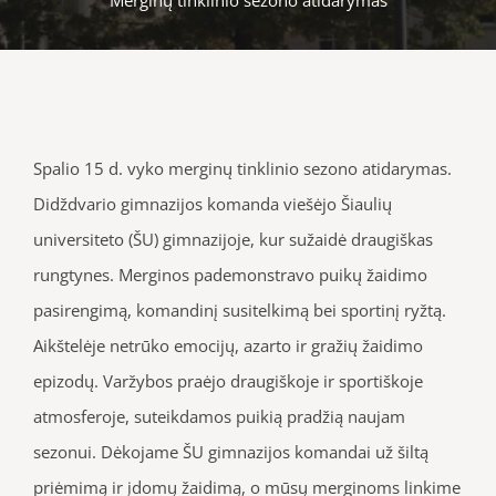
Spalio 15 d. vyko merginų tinklinio sezono atidarymas.
Didždvario gimnazijos komanda viešėjo Šiaulių
universiteto (ŠU) gimnazijoje, kur sužaidė draugiškas
rungtynes. Merginos pademonstravo puikų žaidimo
pasirengimą, komandinį susitelkimą bei sportinį ryžtą.
Aikštelėje netrūko emocijų, azarto ir gražių žaidimo
epizodų. Varžybos praėjo draugiškoje ir sportiškoje
atmosferoje, suteikdamos puikią pradžią naujam
sezonui. Dėkojame ŠU gimnazijos komandai už šiltą
priėmimą ir įdomų žaidimą, o mūsų merginoms linkime