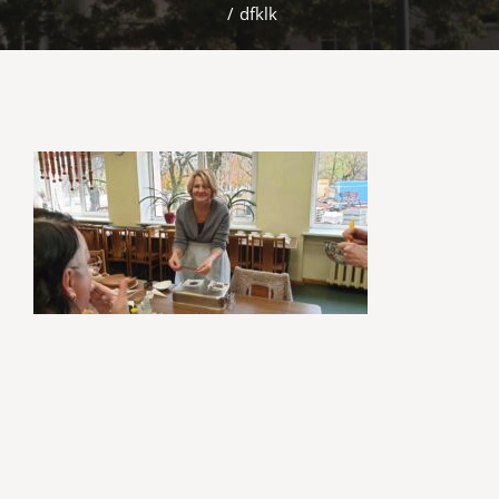
/
dfklk