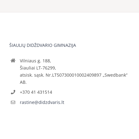
ŠIAULIŲ DIDŽDVARIO GIMNAZIJA
Vilniaus g. 188,
Šiauliai LT-76299,
atsisk. sąsk. Nr.LT507300010002409897 „Swedbank“
AB.
+370 41 431514
rastine@didzdvaris.lt