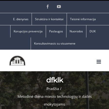
Skip
Facebook
YouTube
to
content
E. dienynas
Struktūra ir kontaktai
Teisinė informacija
Korupcijos prevencija
Paslaugos
Nuorodos
DUK
Konsultavimasis su visuomene
dfklk
Pradžia
/
Metodinė diena miesto technologijų ir dailės
mokytojams