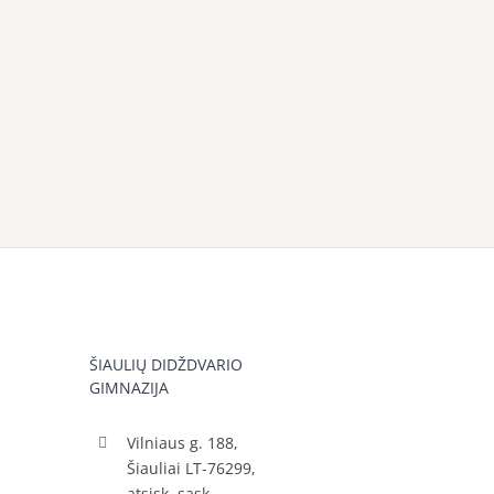
ŠIAULIŲ DIDŽDVARIO
GIMNAZIJA
Vilniaus g. 188,
Šiauliai LT-76299,
atsisk. sąsk.