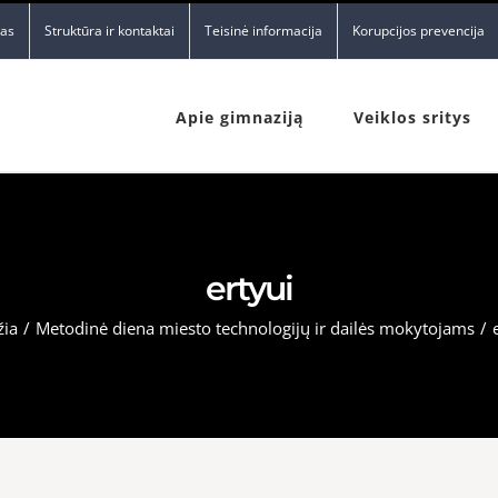
nas
Struktūra ir kontaktai
Teisinė informacija
Korupcijos prevencija
Apie gimnaziją
Veiklos sritys
ertyui
žia
/
Metodinė diena miesto technologijų ir dailės mokytojams
/