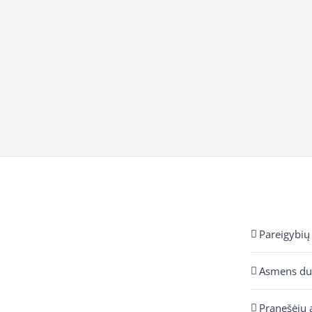
Pareigybių
Asmens d
Pranešėjų 