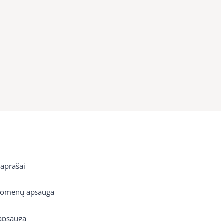
 aprašai
uomenų apsauga
apsauga