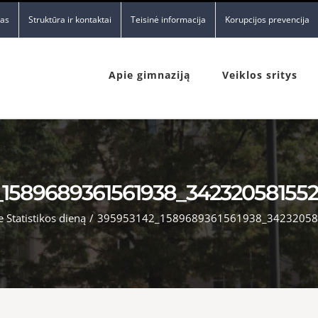
nas
Struktūra ir kontaktai
Teisinė informacija
Korupcijos prevencija
Apie gimnaziją
Veiklos sritys
_1589689361561938_34232058155
 Statistikos dieną
/
395953142_1589689361561938_34232058