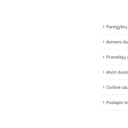
Pareigybių
Asmens d
Pranešėjų 
Atviri duo
Civilinė sa
Puslapio s