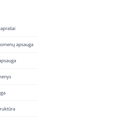
 aprašai
uomenų apsauga
apsauga
menys
uga
truktūra