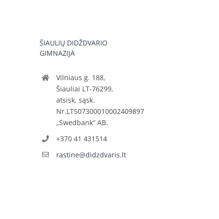
ŠIAULIŲ DIDŽDVARIO
GIMNAZIJA
Vilniaus g. 188,
Šiauliai LT-76299,
atsisk. sąsk.
Nr.LT507300010002409897
„Swedbank“ AB.
+370 41 431514
rastine@didzdvaris.lt