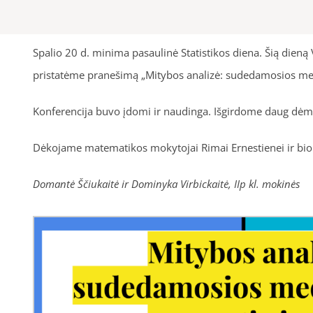
Spalio 20 d. minima pasaulinė Statistikos diena. Šią dieną 
pristatėme pranešimą „Mitybos analizė: sudedamosios medži
Konferencija buvo įdomi ir naudinga. Išgirdome daug dėmes
Dėkojame matematikos mokytojai Rimai Ernestienei ir biolo
Domantė Ščiukaitė ir Dominyka Virbickaitė, IIp kl. mokinės