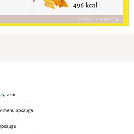
 aprašai
uomenų apsauga
apsauga