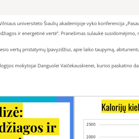
Vilniaus universiteto Šiaulių akademijoje vyko konferencija „Pasau
agos ir energetinė vertė”. Pranešimas sulaukė susidomėjimo, rei
io vertų pristatymų (pavyzdžiui, apie laiko taupymą, abiturientų
gijos mokytojai Danguolei Vaičekauskienei, kurios paskatino daly