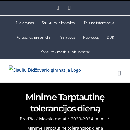
Skip
Facebook
YouTube
to
content
E. dienynas
Struktūra ir kontaktai
Teisinė informacija
Korupcijos prevencija
Paslaugos
Nuorodos
DUK
Konsultavimasis su visuomene
Minime Tarptautinę
tolerancijos dieną
Pradžia
/
Mokslo metai
/
2023-2024 m. m.
/
Minime Tarptautinę tolerancijos dieną