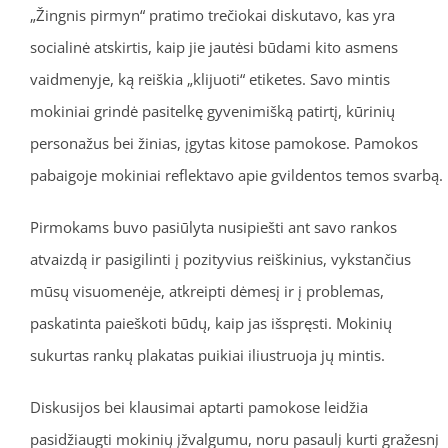
„Žingnis pirmyn“ pratimo trečiokai diskutavo, kas yra
socialinė atskirtis, kaip jie jautėsi būdami kito asmens
vaidmenyje, ką reiškia „klijuoti“ etiketes. Savo mintis
mokiniai grindė pasitelkę gyvenimišką patirtį, kūrinių
personažus bei žinias, įgytas kitose pamokose. Pamokos
pabaigoje mokiniai reflektavo apie gvildentos temos svarbą.
Pirmokams buvo pasiūlyta nusipiešti ant savo rankos
atvaizdą ir pasigilinti į pozityvius reiškinius, vykstančius
mūsų visuomenėje, atkreipti dėmesį ir į problemas,
paskatinta paieškoti būdų, kaip jas išspręsti. Mokinių
sukurtas rankų plakatas puikiai iliustruoja jų mintis.
Diskusijos bei klausimai aptarti pamokose leidžia
pasidžiaugti mokinių įžvalgumu, noru pasaulį kurti gražesnį