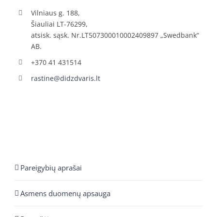
Vilniaus g. 188,
Šiauliai LT-76299,
atsisk. sąsk. Nr.LT507300010002409897 „Swedbank“
AB.
+370 41 431514
rastine@didzdvaris.lt
Pareigybių aprašai
Asmens duomenų apsauga