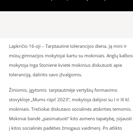
Lapkričio 16-oji – Tarptautinė tolerancijos diena. Ją mini ir
mūsų gimnazijos mokytojai kartu su mokiniais. Anglų kalbos
mokytoja Inga Stonienė kvietė mokinius diskutuoti apie
toleranciją, dalintis savo įžvalgomis.
Žiniomis, įgytomis tarptautinėje vertybių formavimo
stovykloje „Mums rūpi! 2023”, mokytoja dalijosi su I ir III kl.
mokiniais. Trečiokai diskutavo socialinės atskirties temomis.
Mokiniai bandė „pasimatuoti“ kito asmens tapatybę, įsijausti
į kitos socialinės padėties žmogaus vaidmenį. Po atlikto