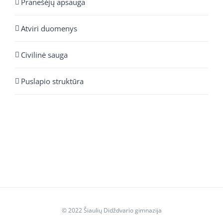
Pranešėjų apsauga
Atviri duomenys
Civilinė sauga
Puslapio struktūra
© 2022 Šiaulių Didždvario gimnazija