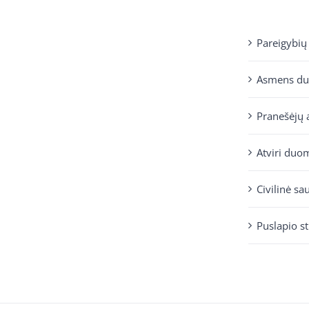
Pareigybių
Asmens d
Pranešėjų 
Atviri duo
Civilinė sa
Puslapio s