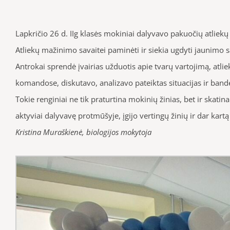
Lapkričio 26 d. IIg klasės mokiniai dalyvavo pakuočių atliek
Atliekų mažinimo savaitei paminėti ir siekia ugdyti jaunimo
Antrokai sprendė įvairias užduotis apie tvarų vartojimą, atli
komandose, diskutavo, analizavo pateiktas situacijas ir bandė i
Tokie renginiai ne tik praturtina mokinių žinias, bet ir skati
aktyviai dalyvavę protmūšyje, įgijo vertingų žinių ir dar kartą į
Kristina Muraškienė, biologijos mokytoja