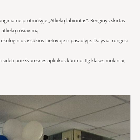
auginiame protmūšyje „Atliekų labirintas“. Renginys skirtas
 atliekų rūšiavimą.
kologinius iššūkius Lietuvoje ir pasaulyje. Dalyviai rungėsi
risidėti prie švaresnės aplinkos kūrimo. IIg klasės mokiniai,