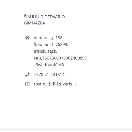
ŠIAULIŲ DIDŽDVARIO
GIMNAZIJA
Vilniaus g. 188,
Šiauliai LT-76299,
atsisk. sąsk.
Nr.LT507300010002409897
„Swedbank“ AB.
+370 41 431514
rastine@didzdvaris.lt