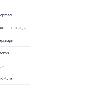
 aprašai
uomenų apsauga
apsauga
menys
uga
truktūra