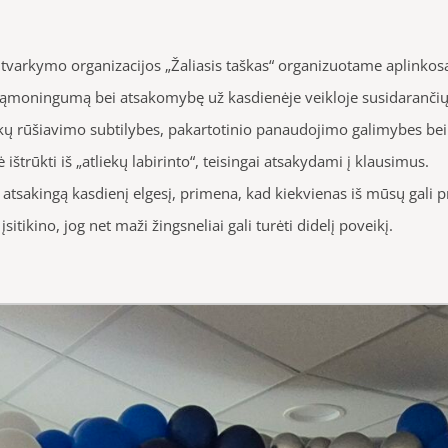
ų tvarkymo organizacijos „Žaliasis taškas“ organizuotame aplinkos
 sąmoningumą bei atsakomybę už kasdienėje veikloje susidarančių
ekų rūšiavimo subtilybes, pakartotinio panaudojimo galimybes bei e
štrūkti iš „atliekų labirinto“, teisingai atsakydami į klausimus.
na atsakingą kasdienį elgesį, primena, kad kiekvienas iš mūsų gali p
sitikino, jog net maži žingsneliai gali turėti didelį poveikį.