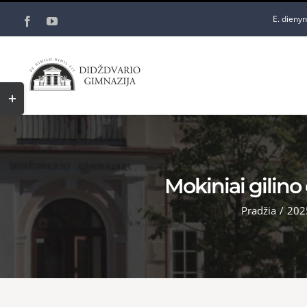
Skip
E. dieny
Facebook
YouTube
to
content
Toggle
Sliding
Bar
Area
Mokiniai gilino
Pradžia
/
202