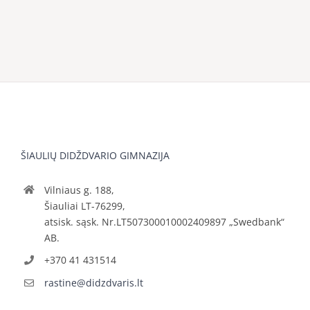
ŠIAULIŲ DIDŽDVARIO GIMNAZIJA
Vilniaus g. 188,
Šiauliai LT-76299,
atsisk. sąsk. Nr.LT507300010002409897 „Swedbank“
AB.
+370 41 431514
rastine@didzdvaris.lt