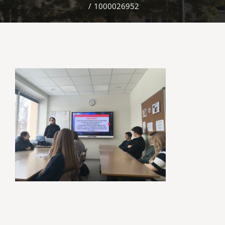
/
1000026952