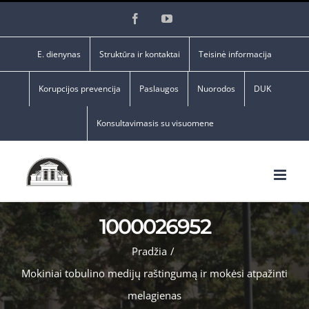
Skip
Facebook
YouTube
to
content
E. dienynas
Struktūra ir kontaktai
Teisinė informacija
Korupcijos prevencija
Paslaugos
Nuorodos
DUK
Konsultavimasis su visuomene
1000026952
Pradžia
/
Mokiniai tobulino medijų raštingumą ir mokėsi atpažinti
melagienas