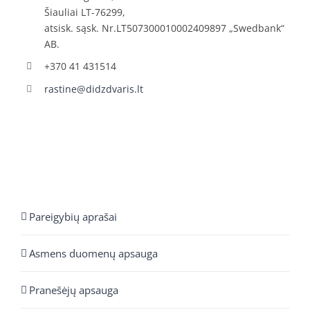
Šiauliai LT-76299,
atsisk. sąsk. Nr.LT507300010002409897 „Swedbank“
AB.
+370 41 431514
rastine@didzdvaris.lt
Pareigybių aprašai
Asmens duomenų apsauga
Pranešėjų apsauga