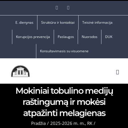
Skip
Facebook
YouTube
to
content
E. dienynas
Struktūra ir kontaktai
Teisinė informacija
Korupcijos prevencija
Paslaugos
Nuorodos
DUK
Konsultavimasis su visuomene
Mokiniai tobulino medijų
raštingumą ir mokėsi
atpažinti melagienas
Pradžia
/
2025-2026 m. m.
,
RK
/