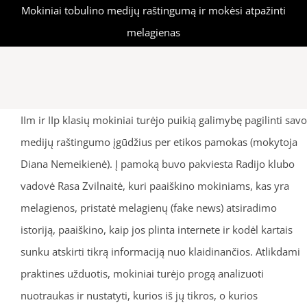
Mokiniai tobulino medijų raštingumą ir mokėsi atpažinti
melagienas
IIm ir IIp klasių mokiniai turėjo puikią galimybę pagilinti savo
medijų raštingumo įgūdžius per etikos pamokas (mokytoja
Diana Nemeikienė). Į pamoką buvo pakviesta Radijo klubo
vadovė Rasa Zvilnaitė, kuri paaiškino mokiniams, kas yra
melagienos, pristatė melagienų (fake news) atsiradimo
istoriją, paaiškino, kaip jos plinta internete ir kodėl kartais
sunku atskirti tikrą informaciją nuo klaidinančios. Atlikdami
praktines užduotis, mokiniai turėjo progą analizuoti
nuotraukas ir nustatyti, kurios iš jų tikros, o kurios