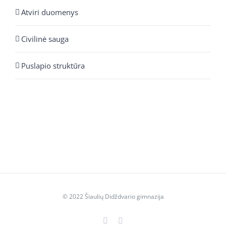
Atviri duomenys
Civilinė sauga
Puslapio struktūra
© 2022 Šiaulių Didždvario gimnazija
Facebook
YouTube