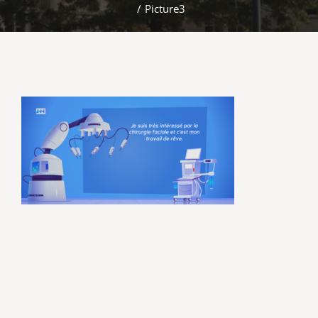
/
Picture3