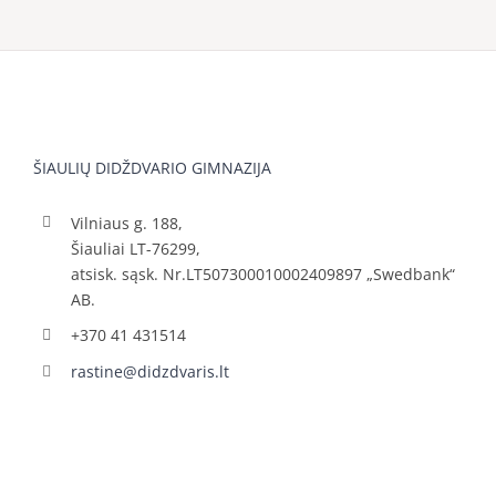
ŠIAULIŲ DIDŽDVARIO GIMNAZIJA
Vilniaus g. 188,
Šiauliai LT-76299,
atsisk. sąsk. Nr.LT507300010002409897 „Swedbank“
AB.
+370 41 431514
rastine@didzdvaris.lt