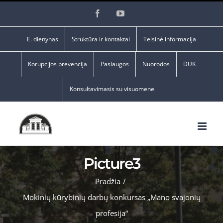
Skip
Facebook
YouTube
to
content
E. dienynas
Struktūra ir kontaktai
Teisinė informacija
Korupcijos prevencija
Paslaugos
Nuorodos
DUK
Konsultavimasis su visuomene
Picture3
Pradžia
/
Mokinių kūrybinių darbų konkursas „Mano svajonių
profesija“