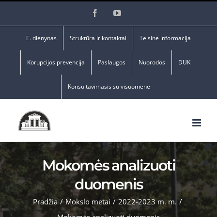
Skip
Facebook
YouTube
to
content
E. dienynas
Struktūra ir kontaktai
Teisinė informacija
Korupcijos prevencija
Paslaugos
Nuorodos
DUK
Konsultavimasis su visuomene
Mokomės analizuoti
duomenis
Pradžia
/
Mokslo metai
/
2022-2023 m. m.
/
Mokomės analizuoti duomenis