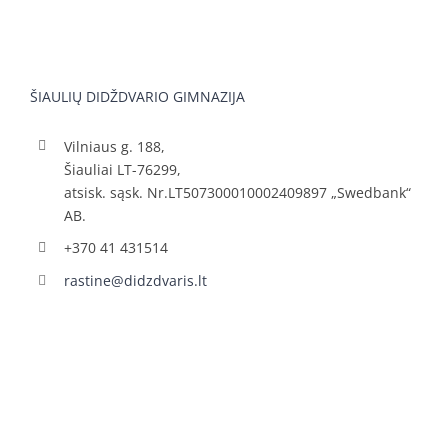
ŠIAULIŲ DIDŽDVARIO GIMNAZIJA
Vilniaus g. 188,
Šiauliai LT-76299,
atsisk. sąsk. Nr.LT507300010002409897 „Swedbank“
AB.
+370 41 431514
rastine@didzdvaris.lt