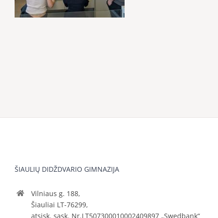
ŠIAULIŲ DIDŽDVARIO GIMNAZIJA
Vilniaus g. 188,
Šiauliai LT-76299,
atsisk. sąsk. Nr.LT507300010002409897 „Swedbank“