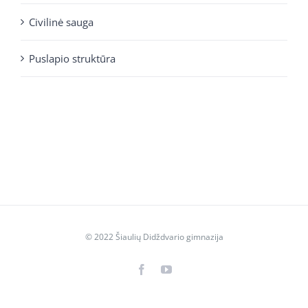
Civilinė sauga
Puslapio struktūra
© 2022 Šiaulių Didždvario gimnazija
Facebook
YouTube