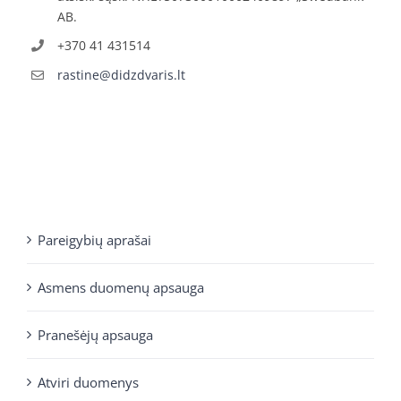
AB.
+370 41 431514
rastine@didzdvaris.lt
Pareigybių aprašai
Asmens duomenų apsauga
Pranešėjų apsauga
Atviri duomenys