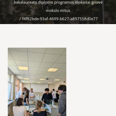
bakalaureato diplomo programos mokiniai griovė
mokslo mitus
/
f4f82bde-93af-4699-b627-a897558d0e77