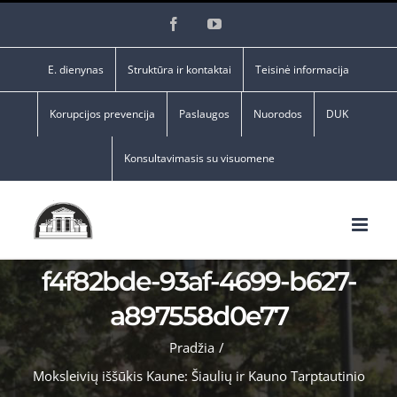
Skip
Facebook
YouTube
to
content
E. dienynas
Struktūra ir kontaktai
Teisinė informacija
Korupcijos prevencija
Paslaugos
Nuorodos
DUK
Konsultavimasis su visuomene
f4f82bde-93af-4699-b627-
a897558d0e77
Pradžia
/
Moksleivių iššūkis Kaune: Šiaulių ir Kauno Tarptautinio