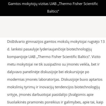
Gamtos mokytojų vizitas UAB „Thermo Fisher Scientific
Baltics“
Didždvario gimnazijos gamtos mokslų mokytojai rugsėjo 13
d. lankėsi pasaulyje lyderiaujančioje biotechnologijų
kompanijoje UAB „Thermo Fisher Scientific Baltics“. Vizito
metu mokytojai ne tik susipažino su įmonės veikla, bet ir
dalyvavo panelinėje diskusijoje bei ekskursijoje po
modernias įmonės laboratorijas. Diskusijoje buvo aptartos
mokslinių tyrimų ir inovacijų tendencijos biotechnologijų
srityje, įmonės darbuotojai pasidalijo įžvalgomis apie
šiuolaikinės pramonės poreikius ir galimybes, apie tai, kaip