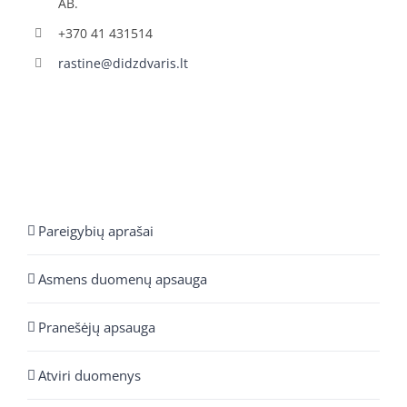
AB.
+370 41 431514
rastine@didzdvaris.lt
Pareigybių aprašai
Asmens duomenų apsauga
Pranešėjų apsauga
Atviri duomenys