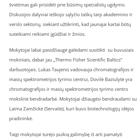
švietimas gali prisidėti prie būsimų specialistų ugdymo.
Diskusijos dalyviai ieškojo sąlyčio taškų tarp akademinio ir
verslo sektorių, siekiant užtikrinti, kad jaunajai kartai būtų
suteikiami reikiami įgūdžiai ir žinios.
Mokytojai labai pasidžiaugė galėdami susitikti su buvusiais
mokiniais, dabar jau „Thermo Fisher Scientific Baltics“
darbuotojais. Lukas Taujenis vadovauja chromatografijos ir
masių spektrometrijos tyrimo centrui, Dovilė Baziulytė yra
chromatografijos ir masių spektrometrijos tyrimo centro
mokslinė bendradarbė. Mokytojai džiaugėsi bendraudami su
Laima Zamžicke (Servaite), kuri buvo biotechnologijų idėjos
pradininkė.
Taigi mokytojai turėjo puikią galimybę iš arti pamatyti