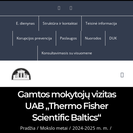
Skip
Facebook
YouTube
to
content
E. dienynas
Struktūra ir kontaktai
Teisinė informacija
Korupcijos prevencija
Paslaugos
Nuorodos
DUK
Konsultavimasis su visuomene
Gamtos mokytojų vizitas
UAB „Thermo Fisher
Scientific Baltics“
Pradžia
/
Mokslo metai
/
2024-2025 m. m.
/