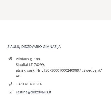
ŠIAULIŲ DIDŽDVARIO GIMNAZIJA
Vilniaus g. 188,
Šiauliai LT-76299,
atsisk. sąsk. Nr.LT507300010002409897 „Swedbank“
AB.
+370 41 431514
rastine@didzdvaris.lt