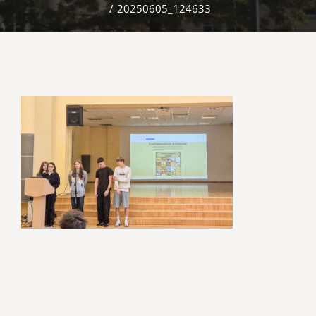
/
20250605_124633