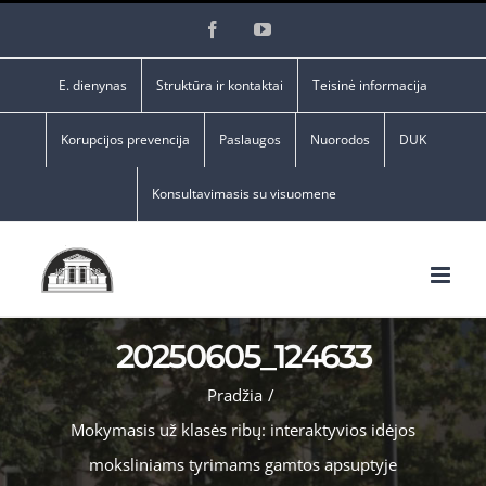
Skip
Facebook
YouTube
to
content
E. dienynas
Struktūra ir kontaktai
Teisinė informacija
Korupcijos prevencija
Paslaugos
Nuorodos
DUK
Konsultavimasis su visuomene
20250605_124633
Pradžia
/
Mokymasis už klasės ribų: interaktyvios idėjos
moksliniams tyrimams gamtos apsuptyje