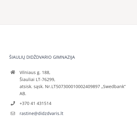
ŠIAULIŲ DIDŽDVARIO GIMNAZIJA
Vilniaus g. 188,
Šiauliai LT-76299,
atsisk. sąsk. Nr.LT507300010002409897 „Swedbank“
AB.
+370 41 431514
rastine@didzdvaris.lt