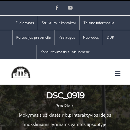
Skip
Facebook
YouTube
to
content
E. dienynas
Struktūra ir kontaktai
Teisinė informacija
Korupcijos prevencija
Paslaugos
Nuorodos
DUK
Konsultavimasis su visuomene
DSC_0919
Pradžia
/
Mokymasis už klasės ribų: interaktyvios idėjos
moksliniams tyrimams gamtos apsuptyje