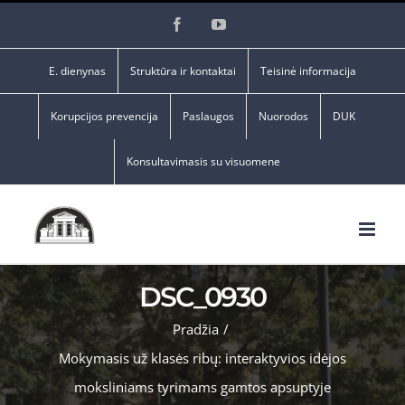
Skip
Facebook
YouTube
to
content
E. dienynas
Struktūra ir kontaktai
Teisinė informacija
Korupcijos prevencija
Paslaugos
Nuorodos
DUK
Konsultavimasis su visuomene
DSC_0930
Pradžia
/
Mokymasis už klasės ribų: interaktyvios idėjos
moksliniams tyrimams gamtos apsuptyje