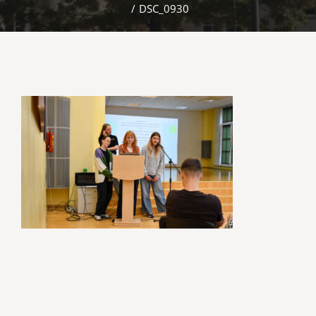
/
DSC_0930