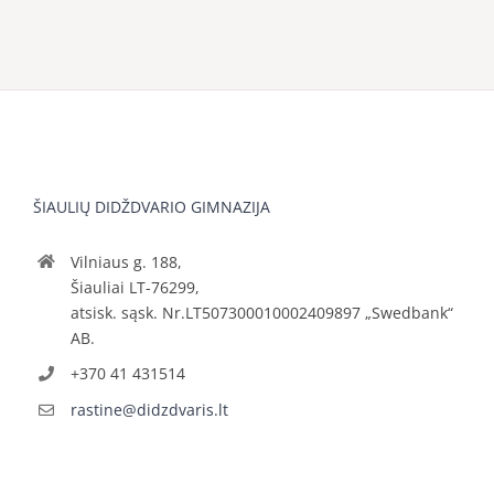
ŠIAULIŲ DIDŽDVARIO GIMNAZIJA
Vilniaus g. 188,
Šiauliai LT-76299,
atsisk. sąsk. Nr.LT507300010002409897 „Swedbank“
AB.
+370 41 431514
rastine@didzdvaris.lt