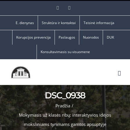
Skip
Facebook
YouTube
to
content
E. dienynas
Struktūra ir kontaktai
Teisinė informacija
Korupcijos prevencija
Paslaugos
Nuorodos
DUK
Konsultavimasis su visuomene
DSC_0938
Pradžia
/
Mokymasis už klasės ribų: interaktyvios idėjos
moksliniams tyrimams gamtos apsuptyje