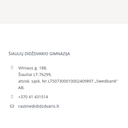
ŠIAULIŲ DIDŽDVARIO GIMNAZIJA
Vilniaus g. 188,
Šiauliai LT-76299,
atsisk. sąsk. Nr.LT507300010002409897 „Swedbank“
AB.
+370 41 431514
rastine@didzdvaris.lt