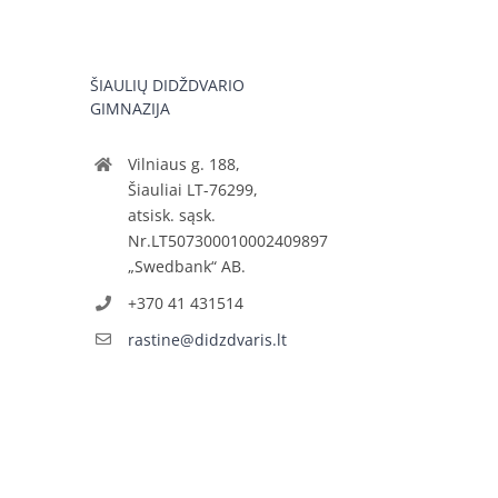
ŠIAULIŲ DIDŽDVARIO
GIMNAZIJA
Vilniaus g. 188,
Šiauliai LT-76299,
atsisk. sąsk.
Nr.LT507300010002409897
„Swedbank“ AB.
+370 41 431514
rastine@didzdvaris.lt