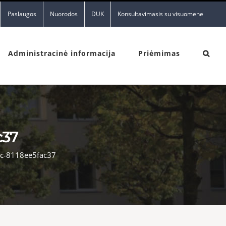
Paslaugos
Nuorodos
DUK
Konsultavimasis su visuomene
Administracinė informacija
Priėmimas
c37
bc-8118ee5fac37