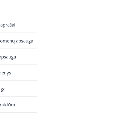
 aprašai
uomenų apsauga
apsauga
menys
uga
truktūra