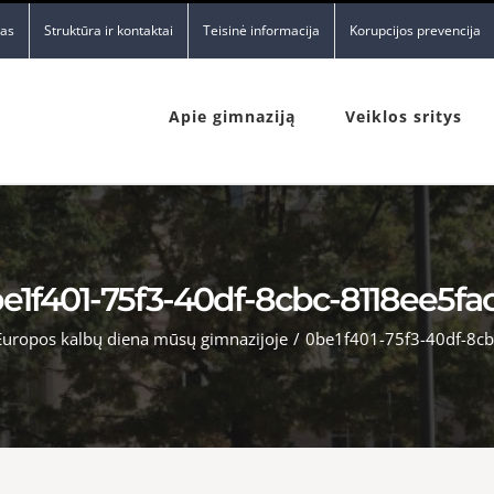
nas
Struktūra ir kontaktai
Teisinė informacija
Korupcijos prevencija
Apie gimnaziją
Veiklos sritys
e1f401-75f3-40df-8cbc-8118ee5fa
Europos kalbų diena mūsų gimnazijoje
/
0be1f401-75f3-40df-8c