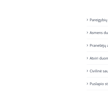
Pareigybių
Asmens d
Pranešėjų 
Atviri duo
Civilinė sa
Puslapio s