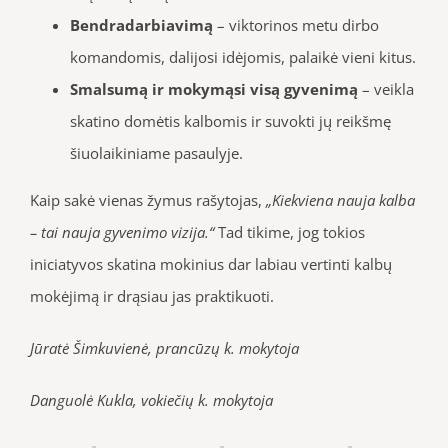
Bendradarbiavimą
– viktorinos metu dirbo
komandomis, dalijosi idėjomis, palaikė vieni kitus.
Smalsumą ir mokymąsi visą gyvenimą
– veikla
skatino domėtis kalbomis ir suvokti jų reikšmę
šiuolaikiniame pasaulyje.
Kaip sakė vienas žymus rašytojas,
„Kiekviena nauja kalba
– tai nauja gyvenimo vizija.“
Tad tikime, jog tokios
iniciatyvos skatina mokinius dar labiau vertinti kalbų
mokėjimą ir drąsiau jas praktikuoti.
Jūratė Šimkuvienė, prancūzų k. mokytoja
Danguolė Kukla, vokiečių k. mokytoja