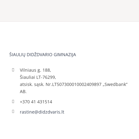
ŠIAULIŲ DIDŽDVARIO GIMNAZIJA
Vilniaus g. 188,
Šiauliai LT-76299,
atsisk. sąsk. Nr.LT507300010002409897 „Swedbank“
AB.
+370 41 431514
rastine@didzdvaris.lt