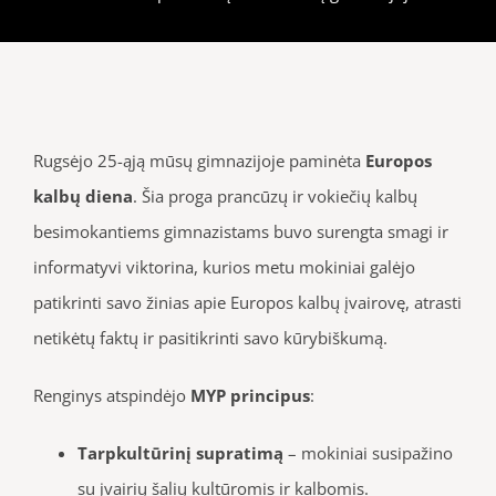
Rugsėjo 25-ąją mūsų gimnazijoje paminėta
Europos
kalbų diena
. Šia proga prancūzų ir vokiečių kalbų
besimokantiems gimnazistams buvo surengta smagi ir
informatyvi viktorina, kurios metu mokiniai galėjo
patikrinti savo žinias apie Europos kalbų įvairovę, atrasti
netikėtų faktų ir pasitikrinti savo kūrybiškumą.
Renginys atspindėjo
MYP principus
:
Tarpkultūrinį supratimą
– mokiniai susipažino
su įvairių šalių kultūromis ir kalbomis.