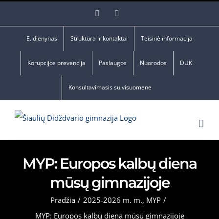
Skip
Facebook
YouTube
to
content
E. dienynas
Struktūra ir kontaktai
Teisinė informacija
Korupcijos prevencija
Paslaugos
Nuorodos
DUK
Konsultavimasis su visuomene
MYP: Europos kalbų diena
mūsų gimnazijoje
Pradžia
/
2025-2026 m. m.
,
MYP
/
MYP: Europos kalbų diena mūsų gimnazijoje