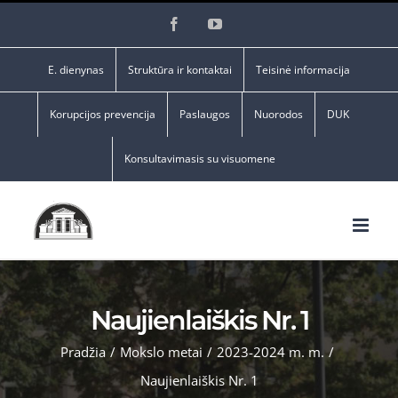
Skip
Facebook
YouTube
to
content
E. dienynas
Struktūra ir kontaktai
Teisinė informacija
Korupcijos prevencija
Paslaugos
Nuorodos
DUK
Konsultavimasis su visuomene
Naujienlaiškis Nr. 1
Pradžia
/
Mokslo metai
/
2023-2024 m. m.
/
Naujienlaiškis Nr. 1