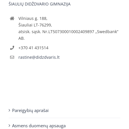
ŠIAULIŲ DIDŽDVARIO GIMNAZIJA
Vilniaus g. 188,
Šiauliai LT-76299,
atsisk. sąsk. Nr.LT507300010002409897 „Swedbank“
AB.
+370 41 431514
rastine@didzdvaris.lt
Pareigybių aprašai
Asmens duomenų apsauga