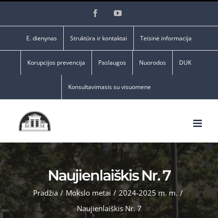
Skip
Facebook
YouTube
to
content
E. dienynas
Struktūra ir kontaktai
Teisinė informacija
Korupcijos prevencija
Paslaugos
Nuorodos
DUK
Konsultavimasis su visuomene
Naujienlaiškis Nr. 7
Pradžia
/
Mokslo metai
/
2024-2025 m. m.
/
Naujienlaiškis Nr. 7