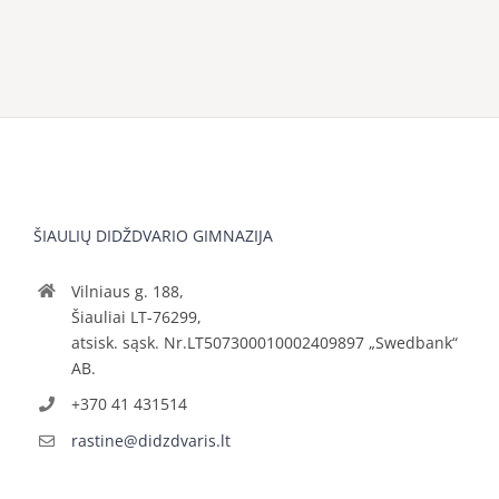
ŠIAULIŲ DIDŽDVARIO GIMNAZIJA
Vilniaus g. 188,
Šiauliai LT-76299,
atsisk. sąsk. Nr.LT507300010002409897 „Swedbank“
AB.
+370 41 431514
rastine@didzdvaris.lt