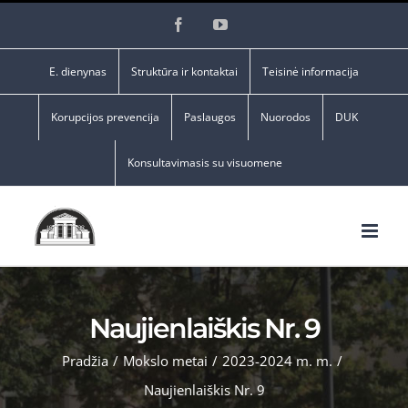
Skip
Facebook
YouTube
to
content
E. dienynas
Struktūra ir kontaktai
Teisinė informacija
Korupcijos prevencija
Paslaugos
Nuorodos
DUK
Konsultavimasis su visuomene
Naujienlaiškis Nr. 9
Pradžia
/
Mokslo metai
/
2023-2024 m. m.
/
Naujienlaiškis Nr. 9