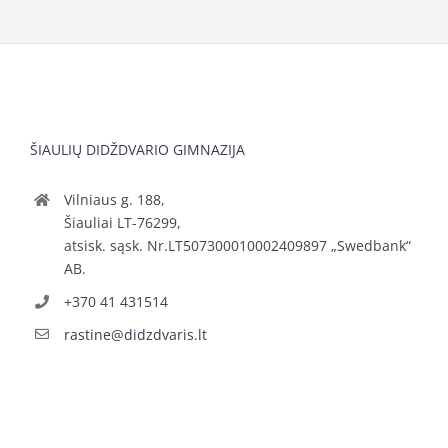
ŠIAULIŲ DIDŽDVARIO GIMNAZIJA
Vilniaus g. 188,
Šiauliai LT-76299,
atsisk. sąsk. Nr.LT507300010002409897 „Swedbank“
AB.
+370 41 431514
rastine@didzdvaris.lt