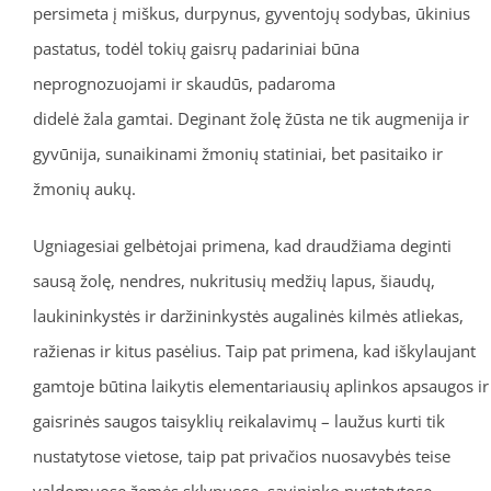
persimeta į miškus, durpynus, gyventojų sodybas, ūkinius
pastatus, todėl tokių gaisrų padariniai būna
neprognozuojami ir skaudūs, padaroma
didelė žala gamtai. Deginant žolę žūsta ne tik augmenija ir
gyvūnija, sunaikinami žmonių statiniai, bet pasitaiko ir
žmonių aukų.
Ugniagesiai gelbėtojai primena, kad draudžiama deginti
sausą žolę, nendres, nukritusių medžių lapus, šiaudų,
laukininkystės ir daržininkystės augalinės kilmės atliekas,
ražienas ir kitus pasėlius. Taip pat primena, kad iškylaujant
gamtoje būtina laikytis elementariausių aplinkos apsaugos ir
gaisrinės saugos taisyklių reikalavimų – laužus kurti tik
nustatytose vietose, taip pat privačios nuosavybės teise
valdomuose žemės sklypuose, savininko nustatytose