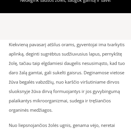
Kiekvieną pavasarį atšilus orams, gyventojai ima tvarkytis
aplinką, deginti sugrėbtus sudžiuvusius lapus, pernykštę
žolę, tačiau taip elgdamiesi daugelis nesusimąsto, kad tuo
daro žalą gamtai, gali sukelti gaisrus. Deginamose vietose
žūva begalės vabzdžių, nuo karščio viršutiniame dirvos
sluoksnyje žūva dirvą formuojantys ir jos gyvybingumą
palaikantys mikroorganizmai, sudega ir tręšiančios
organinės medžiagos.
Nuo liepsnojančios žolės ugnis, genama vėjo, neretai