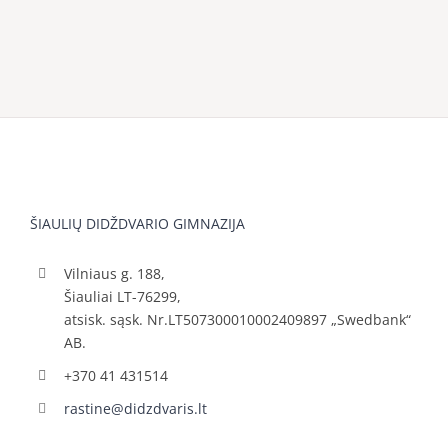
ŠIAULIŲ DIDŽDVARIO GIMNAZIJA
Vilniaus g. 188,
Šiauliai LT-76299,
atsisk. sąsk. Nr.LT507300010002409897 „Swedbank“
AB.
+370 41 431514
rastine@didzdvaris.lt