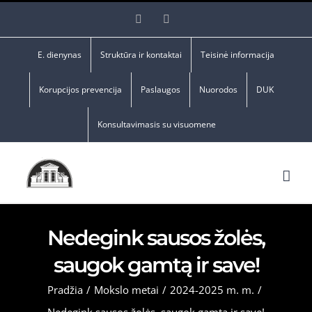
Skip
Facebook
YouTube
to
content
E. dienynas
Struktūra ir kontaktai
Teisinė informacija
Korupcijos prevencija
Paslaugos
Nuorodos
DUK
Konsultavimasis su visuomene
Nedegink sausos žolės,
saugok gamtą ir save!
Pradžia
/
Mokslo metai
/
2024-2025 m. m.
/
Nedegink sausos žolės, saugok gamtą ir save!