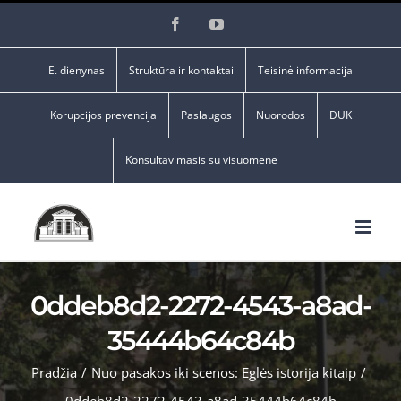
Skip
Facebook
YouTube
to
content
E. dienynas
Struktūra ir kontaktai
Teisinė informacija
Korupcijos prevencija
Paslaugos
Nuorodos
DUK
Konsultavimasis su visuomene
0ddeb8d2-2272-4543-a8ad-
35444b64c84b
Pradžia
/
Nuo pasakos iki scenos: Eglės istorija kitaip
/
0ddeb8d2-2272-4543-a8ad-35444b64c84b