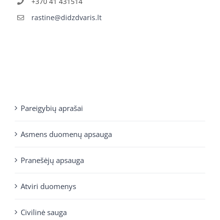
+370 41 431514
rastine@didzdvaris.lt
Pareigybių aprašai
Asmens duomenų apsauga
Pranešėjų apsauga
Atviri duomenys
Civilinė sauga