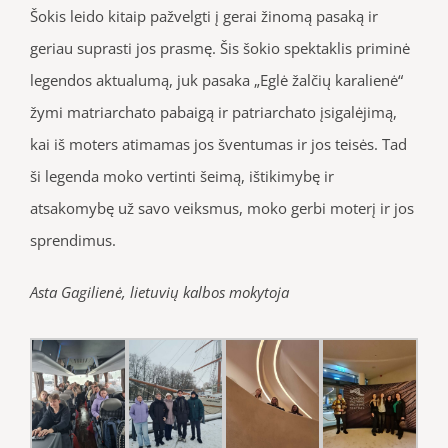
Šokis leido kitaip pažvelgti į gerai žinomą pasaką ir
geriau suprasti jos prasmę. Šis šokio spektaklis priminė
legendos aktualumą, juk pasaka „Eglė žalčių karalienė“
žymi matriarchato pabaigą ir patriarchato įsigalėjimą,
kai iš moters atimamas jos šventumas ir jos teisės. Tad
ši legenda moko vertinti šeimą, ištikimybę ir
atsakomybę už savo veiksmus, moko gerbi moterį ir jos
sprendimus.
Asta Gagilienė, lietuvių kalbos mokytoja