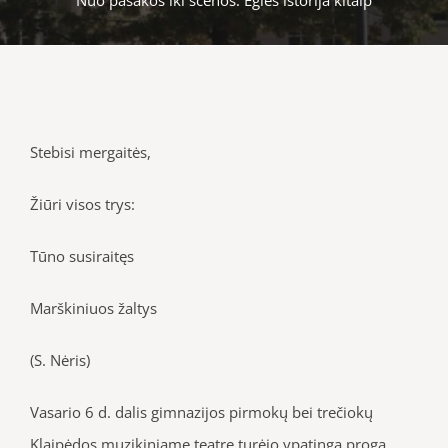
Stebisi mergaitės,
Žiūri visos trys:
Tūno susiraitęs
Marškiniuos žaltys
(S. Nėris)
Vasario 6 d. dalis gimnazijos pirmokų bei trečiokų
Klaipėdos muzikiniame teatre turėjo ypatingą progą