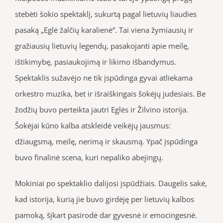
stebėti šokio spektaklį, sukurtą pagal lietuvių liaudies
pasaką „Eglė žalčių karalienė“. Tai viena žymiausių ir
gražiausių lietuvių legendų, pasakojanti apie meilę,
ištikimybę, pasiaukojimą ir likimo išbandymus.
Spektaklis sužavėjo ne tik įspūdinga gyvai atliekama
orkestro muzika, bet ir išraiškingais šokėjų judesiais. Be
žodžių buvo perteikta jautri Eglės ir Žilvino istorija.
Šokėjai kūno kalba atskleidė veikėjų jausmus:
džiaugsmą, meilę, nerimą ir skausmą. Ypač įspūdinga
buvo finalinė scena, kuri nepaliko abejingų.
Mokiniai po spektaklio dalijosi įspūdžiais. Daugelis sakė,
kad istorija, kurią jie buvo girdėję per lietuvių kalbos
pamoką, šįkart pasirodė dar gyvesnė ir emocingesnė.