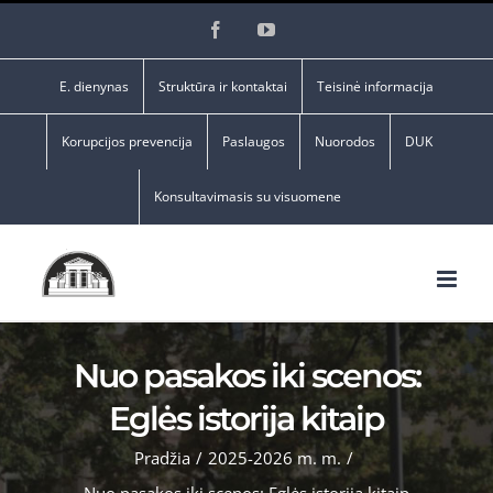
Skip
Facebook
YouTube
to
content
E. dienynas
Struktūra ir kontaktai
Teisinė informacija
Korupcijos prevencija
Paslaugos
Nuorodos
DUK
Konsultavimasis su visuomene
Nuo pasakos iki scenos:
Eglės istorija kitaip
Pradžia
/
2025-2026 m. m.
/
Nuo pasakos iki scenos: Eglės istorija kitaip