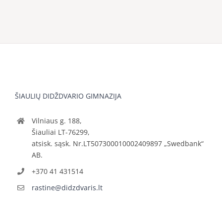
ŠIAULIŲ DIDŽDVARIO GIMNAZIJA
Vilniaus g. 188,
Šiauliai LT-76299,
atsisk. sąsk. Nr.LT507300010002409897 „Swedbank“
AB.
+370 41 431514
rastine@didzdvaris.lt