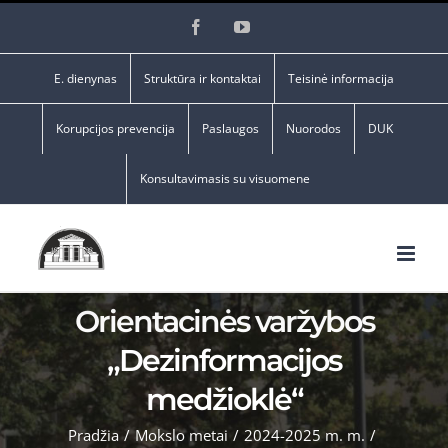
Skip
Facebook
YouTube
to
content
E. dienynas
Struktūra ir kontaktai
Teisinė informacija
Korupcijos prevencija
Paslaugos
Nuorodos
DUK
Konsultavimasis su visuomene
Orientacinės varžybos
„Dezinformacijos
medžioklė“
Pradžia
/
Mokslo metai
/
2024-2025 m. m.
/