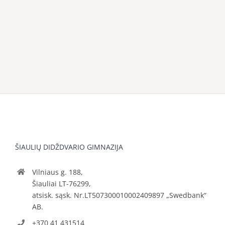
ŠIAULIŲ DIDŽDVARIO GIMNAZIJA
Vilniaus g. 188,
Šiauliai LT-76299,
atsisk. sąsk. Nr.LT507300010002409897 „Swedbank“
AB.
+370 41 431514