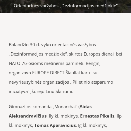
Orientacinės varžybos „Dezinformacijos medžioklė“
Balandžio 30 d. vyko
orientacinės varžybos
„Dezinformacijos medžioklė“, skirtos Europos dienai bei
NATO 76-osioms metinėms paminėti. Renginį
organizavo EUROPE DIRECT Šiauliai kartu su
nevyriausybinės organizacijos ,,Pilietinio atsparumo
iniciatyva“ įkūrėju Linu Skiriumi.
Gimnazijos komanda „Monarchai“ (
Aidas
Aleksandravičius
, IIy kl. mokinys,
Ernestas Pikelis
, IIp
kl. mokinys,
Tomas Aperavičius
, Ig kl. mokinys,