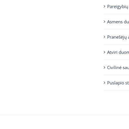
Pareigybių
Asmens d
Pranešėjų 
Atviri duo
Civilinė sa
Puslapio s