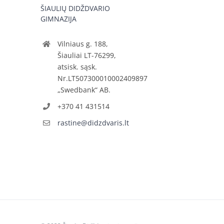
ŠIAULIŲ DIDŽDVARIO
GIMNAZIJA
Vilniaus g. 188,
Šiauliai LT-76299,
atsisk. sąsk.
Nr.LT507300010002409897
„Swedbank“ AB.
+370 41 431514
rastine@didzdvaris.lt