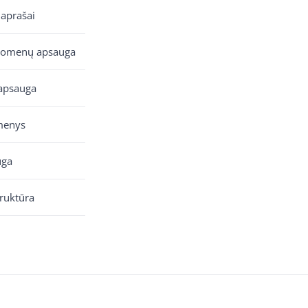
 aprašai
uomenų apsauga
apsauga
menys
uga
truktūra