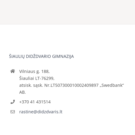
ŠIAULIŲ DIDŽDVARIO GIMNAZIJA
Vilniaus g. 188,
Šiauliai LT-76299,
atsisk. sąsk. Nr.LT507300010002409897 „Swedbank“
AB.
+370 41 431514
rastine@didzdvaris.lt