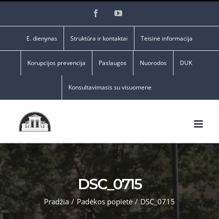
Skip
Facebook
YouTube
to
content
E. dienynas
Struktūra ir kontaktai
Teisinė informacija
Korupcijos prevencija
Paslaugos
Nuorodos
DUK
Konsultavimasis su visuomene
DSC_0715
Pradžia
/
Padėkos popietė
/
DSC_0715