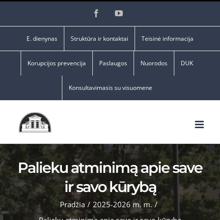
Skip
Facebook
YouTube
to
content
E. dienynas
Struktūra ir kontaktai
Teisinė informacija
Korupcijos prevencija
Paslaugos
Nuorodos
DUK
Konsultavimasis su visuomene
Palieku atminimą apie save
ir savo kūrybą
Pradžia
/
2025-2026 m. m.
/
Palieku atminimą apie save ir savo kūrybą