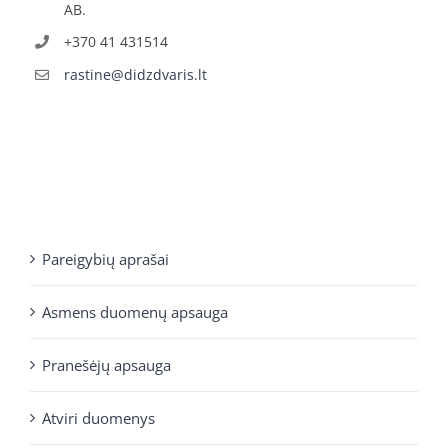
AB.
+370 41 431514
rastine@didzdvaris.lt
Pareigybių aprašai
Asmens duomenų apsauga
Pranešėjų apsauga
Atviri duomenys