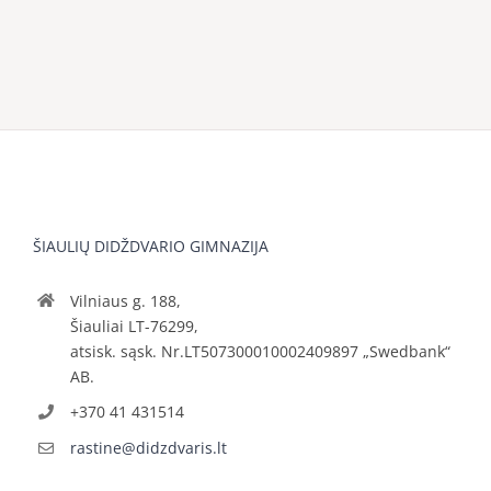
ŠIAULIŲ DIDŽDVARIO GIMNAZIJA
Vilniaus g. 188,
Šiauliai LT-76299,
atsisk. sąsk. Nr.LT507300010002409897 „Swedbank“
AB.
+370 41 431514
rastine@didzdvaris.lt