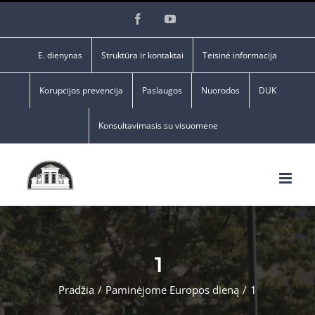
Skip
Facebook
YouTube
to
content
E. dienynas
Struktūra ir kontaktai
Teisinė informacija
Korupcijos prevencija
Paslaugos
Nuorodos
DUK
Konsultavimasis su visuomene
1
Pradžia
/
Paminėjome Europos dieną
/
1