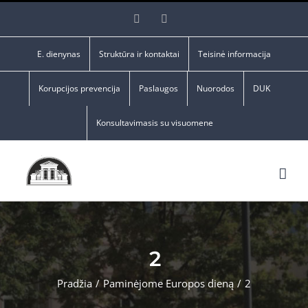
Skip
Facebook
YouTube
to
content
E. dienynas
Struktūra ir kontaktai
Teisinė informacija
Korupcijos prevencija
Paslaugos
Nuorodos
DUK
Konsultavimasis su visuomene
2
Pradžia
/
Paminėjome Europos dieną
/
2