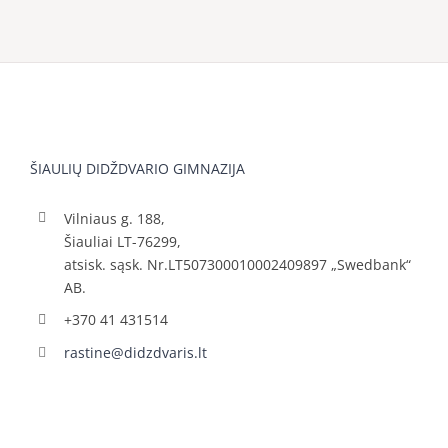
ŠIAULIŲ DIDŽDVARIO GIMNAZIJA
Vilniaus g. 188,
Šiauliai LT-76299,
atsisk. sąsk. Nr.LT507300010002409897 „Swedbank“
AB.
+370 41 431514
rastine@didzdvaris.lt