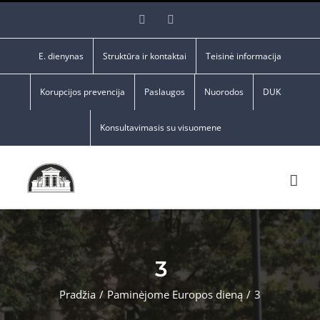
Skip
Facebook
YouTube
to
content
E. dienynas
Struktūra ir kontaktai
Teisinė informacija
Korupcijos prevencija
Paslaugos
Nuorodos
DUK
Konsultavimasis su visuomene
3
Pradžia
/
Paminėjome Europos dieną
/
3