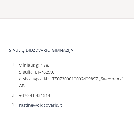
ŠIAULIŲ DIDŽDVARIO GIMNAZIJA
Vilniaus g. 188,
Šiauliai LT-76299,
atsisk. sąsk. Nr.LT507300010002409897 „Swedbank“
AB.
+370 41 431514
rastine@didzdvaris.lt