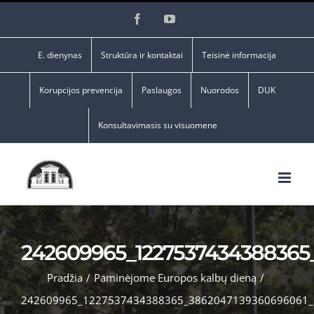
Skip
Facebook
YouTube
to
content
E. dienynas
Struktūra ir kontaktai
Teisinė informacija
Korupcijos prevencija
Paslaugos
Nuorodos
DUK
Konsultavimasis su visuomene
242609965_1227537434388365
Pradžia
/
Paminėjome Europos kalbų dieną
/
242609965_1227537434388365_3862047139360696061_