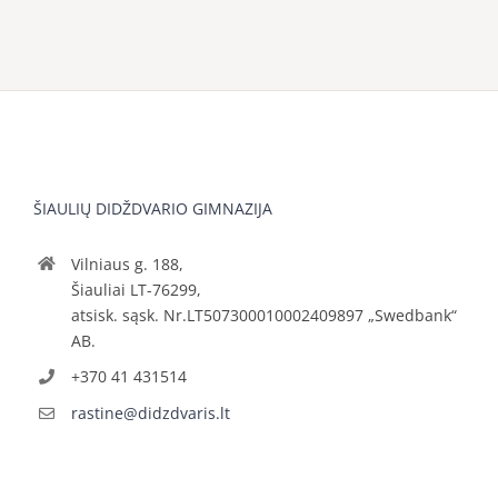
ŠIAULIŲ DIDŽDVARIO GIMNAZIJA
Vilniaus g. 188,
Šiauliai LT-76299,
atsisk. sąsk. Nr.LT507300010002409897 „Swedbank“
AB.
+370 41 431514
rastine@didzdvaris.lt