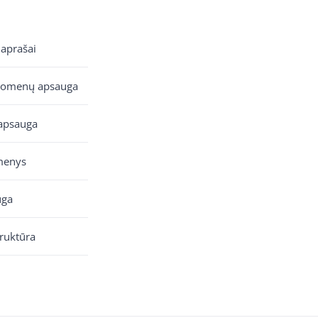
 aprašai
uomenų apsauga
apsauga
menys
uga
truktūra