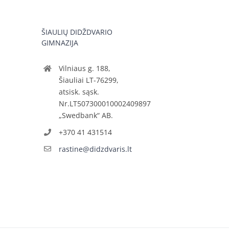
ŠIAULIŲ DIDŽDVARIO
GIMNAZIJA
Vilniaus g. 188,
Šiauliai LT-76299,
atsisk. sąsk.
Nr.LT507300010002409897
„Swedbank“ AB.
+370 41 431514
rastine@didzdvaris.lt