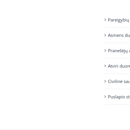
Pareigybių
Asmens d
Pranešėjų 
Atviri duo
Civilinė sa
Puslapio s