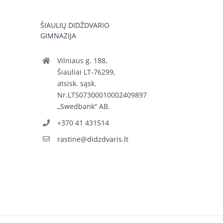
ŠIAULIŲ DIDŽDVARIO
GIMNAZIJA
Vilniaus g. 188,
Šiauliai LT-76299,
atsisk. sąsk.
Nr.LT507300010002409897
„Swedbank“ AB.
+370 41 431514
rastine@didzdvaris.lt