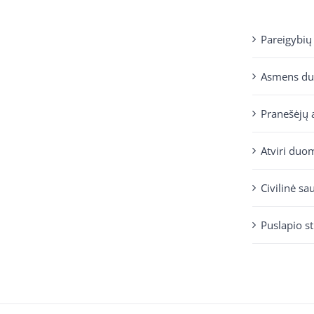
Pareigybių
Asmens d
Pranešėjų 
Atviri duo
Civilinė sa
Puslapio s