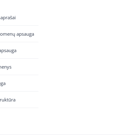
 aprašai
uomenų apsauga
apsauga
menys
uga
truktūra