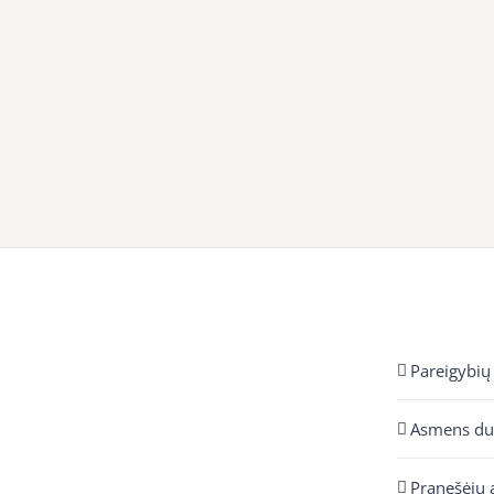
Pareigybių
Asmens d
Pranešėjų 