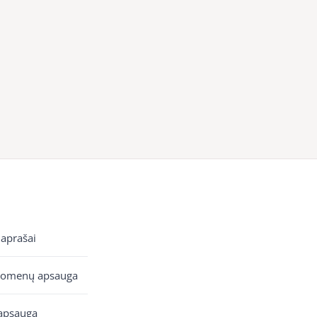
 aprašai
uomenų apsauga
apsauga