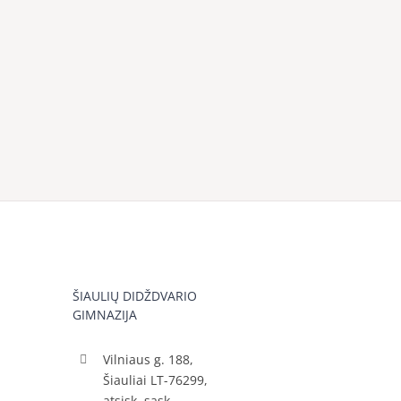
ŠIAULIŲ DIDŽDVARIO
GIMNAZIJA
Vilniaus g. 188,
Šiauliai LT-76299,
atsisk. sąsk.