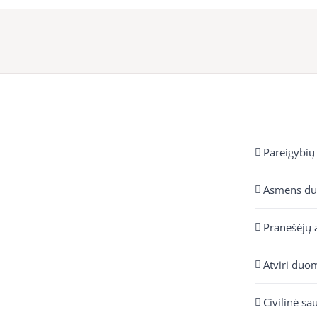
Pareigybių
Asmens d
Pranešėjų 
Atviri duo
Civilinė sa