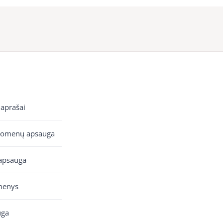
 aprašai
uomenų apsauga
apsauga
menys
uga