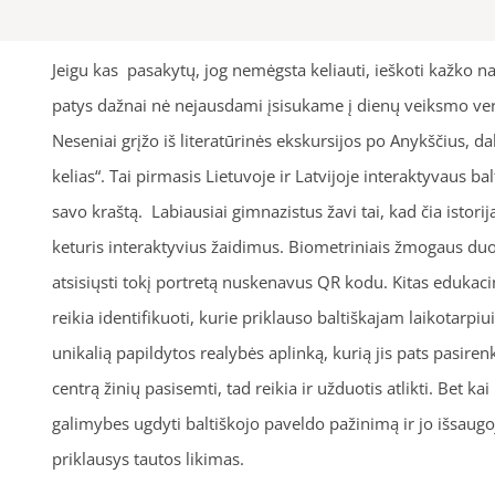
Jeigu kas pasakytų, jog nemėgsta keliauti, ieškoti kažko 
patys dažnai nė nejausdami įsisukame į dienų veiksmo verpet
Neseniai grįžo iš literatūrinės ekskursijos po Anykščius, d
kelias“. Tai pirmasis Lietuvoje ir Latvijoje interaktyvaus ba
savo kraštą. Labiausiai gimnazistus žavi tai, kad čia isto
keturis interaktyvius žaidimus. Biometriniais žmogaus duom
atsisiųsti tokį portretą nuskenavus QR kodu. Kitas edukaci
reikia identifikuoti, kurie priklauso baltiškajam laikotarpi
unikalią papildytos realybės aplinką, kurią jis pats pasi
centrą žinių pasisemti, tad reikia ir užduotis atlikti. Bet 
galimybes ugdyti baltiškojo paveldo pažinimą ir jo išsaugo
priklausys tautos likimas.