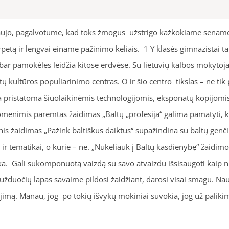
naujo, pagalvotume, kad toks žmogus užstrigo kažkokiame sename l
ą ir lengvai einame pažinimo keliais. 1 Y klasės gimnazistai taip 
abar pamokėles leidžia kitose erdvėse. Su lietuvių kalbos mokytoja
ltų kultūros populiarinimo centras. O ir šio centro tikslas – ne tik p
rija pristatoma šiuolaikinėmis technologijomis, eksponatų kopijom
enimis paremtas žaidimas „Baltų „profesija“ galima pamatyti, kaip
nis žaidimas „Pažink baltiškus daiktus“ supažindina su baltų genči
ui ir tematikai, o kurie – ne. „Nukeliauk į Baltų kasdienybę“ žaidimo
renka. Gali sukomponuotą vaizdą su savo atvaizdu išsisaugoti kaip
kai užduočių lapas savaime pildosi žaidžiant, darosi visai smagu. Na
jimą. Manau, jog po tokių išvykų mokiniai suvokia, jog už palikimo