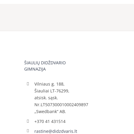
ŠIAULIŲ DIDŽDVARIO
GIMNAZIJA
Vilniaus g. 188,
Šiauliai LT-76299,
atsisk. sąsk.
Nr.LT507300010002409897
„Swedbank“ AB.
+370 41 431514
rastine@didzdvaris.lt