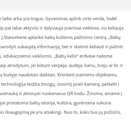
aike arba yra tingus. Gyvenimas aplink virte verda, todėl
pat labai aktyvūs ir dalyvauja įvairiose veiklose, vis keliauja.
 J.Stanceliene aplankė baltų kultūros pažinimo centrą ,,Baltų
arodyti sukauptą informaciją, bet ir skatinti keliauti ir pažinti
is, edukacinėmis veiklomis. „Baltų kelio“ erdvėse radome
 atrodytum, jei būtum verpėja, audėja, kariu, žveju ar kt. ir
ų buityje naudotais daiktais. Krentant įvairiems objektams,
 technologija leidžia žmogų, stovintį prieš kamerą, perkelti į
 nuotrauką ir atsisiųsti nuskenavus QR kodu. Žinoma, einame į
ujai pristatoma baltų istorija, kultūra, gyvensena sukuria
 išsaugojimą jie yra atsakingi. Nuo to, koks bus jų požiūris,