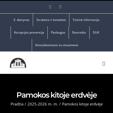
Skip
Facebook
YouTube
to
content
E. dienynas
Struktūra ir kontaktai
Teisinė informacija
Korupcijos prevencija
Paslaugos
Nuorodos
DUK
Konsultavimasis su visuomene
Pamokos kitoje erdvėje
Pradžia
/
2025-2026 m. m.
/
Pamokos kitoje erdvėje