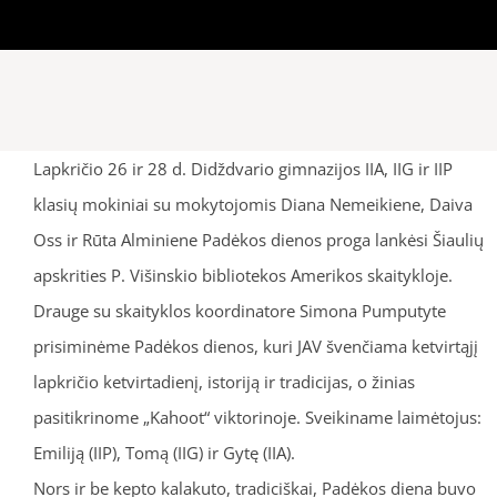
Lapkričio 26 ir 28 d. Didždvario gimnazijos IIA, IIG ir IIP
klasių mokiniai su mokytojomis Diana Nemeikiene, Daiva
Oss ir Rūta Alminiene Padėkos dienos proga lankėsi Šiaulių
apskrities P. Višinskio bibliotekos Amerikos skaitykloje.
Drauge su skaityklos koordinatore Simona Pumputyte
prisiminėme Padėkos dienos, kuri JAV švenčiama ketvirtąjį
lapkričio ketvirtadienį, istoriją ir tradicijas, o žinias
pasitikrinome „Kahoot“ viktorinoje. Sveikiname laimėtojus:
Emiliją (IIP), Tomą (IIG) ir Gytę (IIA).
Nors ir be kepto kalakuto, tradiciškai, Padėkos diena buvo