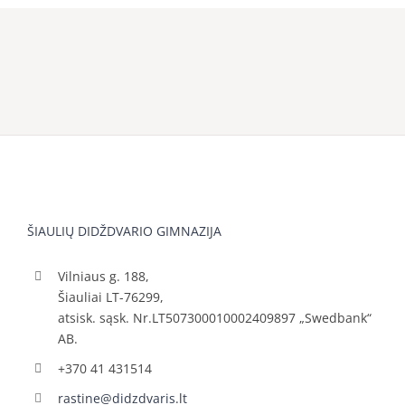
ŠIAULIŲ DIDŽDVARIO GIMNAZIJA
Vilniaus g. 188,
Šiauliai LT-76299,
atsisk. sąsk. Nr.LT507300010002409897 „Swedbank“
AB.
+370 41 431514
rastine@didzdvaris.lt