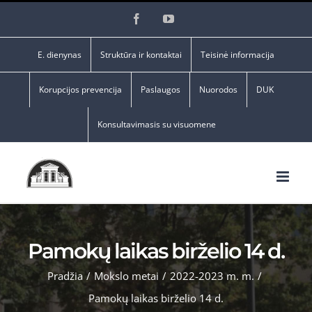
Skip
Facebook
YouTube
to
content
E. dienynas
Struktūra ir kontaktai
Teisinė informacija
Korupcijos prevencija
Paslaugos
Nuorodos
DUK
Konsultavimasis su visuomene
Pamokų laikas birželio 14 d.
Pradžia
/
Mokslo metai
/
2022-2023 m. m.
/
Pamokų laikas birželio 14 d.