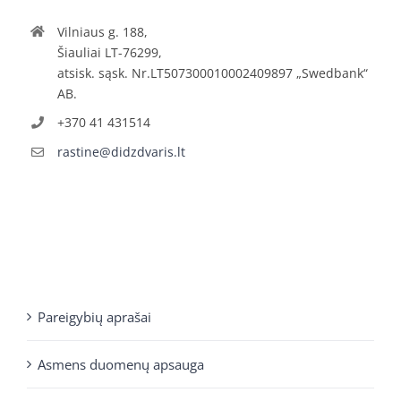
Vilniaus g. 188,
Šiauliai LT-76299,
atsisk. sąsk. Nr.LT507300010002409897 „Swedbank“
AB.
+370 41 431514
rastine@didzdvaris.lt
Pareigybių aprašai
Asmens duomenų apsauga