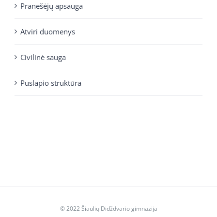
Pranešėjų apsauga
Atviri duomenys
Civilinė sauga
Puslapio struktūra
© 2022 Šiaulių Didždvario gimnazija