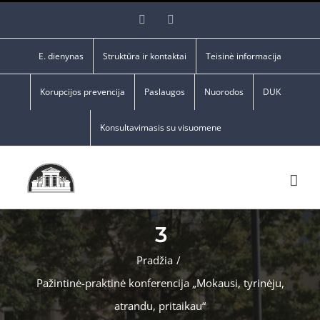
Skip
Facebook
YouTube
to
content
E. dienynas
Struktūra ir kontaktai
Teisinė informacija
Korupcijos prevencija
Paslaugos
Nuorodos
DUK
Konsultavimasis su visuomene
3
Pradžia
/
Pažintinė-praktinė konferencija „Mokausi, tyrinėju,
atrandu, pritaikau“