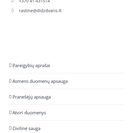
+370 41 431514
rastine@didzdvaris.lt
Pareigybių aprašai
Asmens duomenų apsauga
Pranešėjų apsauga
Atviri duomenys
Civilinė sauga