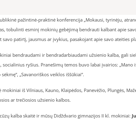
likinė pažintinė-praktinė konferencija „Mokausi, tyrinėju, atrand
as, tobulinti esminį mokinių gebėjimą bendrauti kalbant apie sa
 savo patirtį, jausmus ar įvykius, pasakojant apie savo ateities pl
iniai bendraudami ir bendradarbiaudami užsienio kalba, gali siekt
, socialinius ryšius. Pranešimų temos buvo labai įvairios: „Mano iš
 sėkmę“, „Savanoriškos veiklos iššūkiai“.
mokiniai iš Vilniaus, Kauno, Klaipėdos, Panevėžio, Plungės, Mažeik
ios ar trečiosios užsienio kalbos.
zų kalba skaitė ir mūsų Didždvario gimnazijos II kl. mokiniai:
J