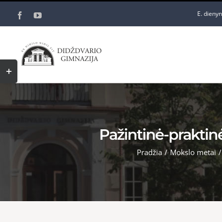
Skip
E. dieny
Facebook
YouTube
to
content
Toggle
Sliding
Bar
Area
Pažintinė-praktinė
Pradžia
/
Mokslo metai
/