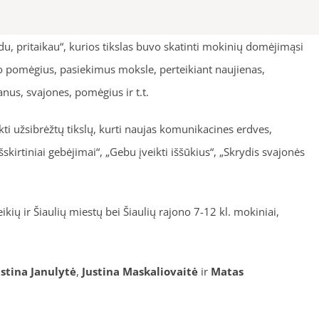
u, pritaikau“, kurios tikslas buvo skatinti mokinių domėjimąsi
vo pomėgius, pasiekimus moksle, perteikiant naujienas,
anus, svajones, pomėgius ir t.t.
i užsibrėžtų tikslų, kurti naujas komunikacines erdves,
skirtiniai gebėjimai“, „Gebu įveikti iššūkius“, „Skrydis svajonės
ių ir Šiaulių miestų bei Šiaulių rajono 7-12 kl. mokiniai,
ustina Janulytė
,
Justina Maskaliovaitė
ir
Matas