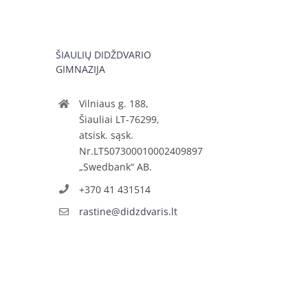
ŠIAULIŲ DIDŽDVARIO
GIMNAZIJA
Vilniaus g. 188,
Šiauliai LT-76299,
atsisk. sąsk.
Nr.LT507300010002409897
„Swedbank“ AB.
+370 41 431514
rastine@didzdvaris.lt