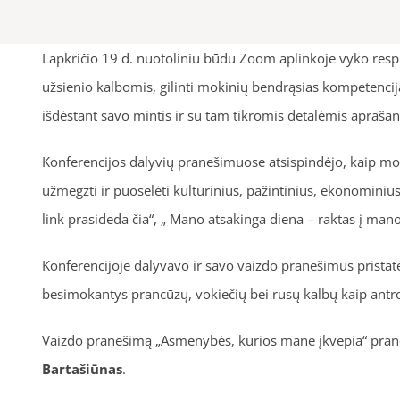
Lapkričio 19 d. nuotoliniu būdu Zoom aplinkoje vyko respub
užsienio kalbomis, gilinti mokinių bendrąsias kompetencij
išdėstant savo mintis ir su tam tikromis detalėmis aprašant
Konferencijos dalyvių pranešimuose atsispindėjo, kaip mok
užmegzti ir puoselėti kultūrinius, pažintinius, ekonominius
link prasideda čia“, „ Mano atsakinga diena – raktas į mano
Konferencijoje dalyvavo ir savo vaizdo pranešimus pristatė 
besimokantys prancūzų, vokiečių bei rusų kalbų kaip antros
Vaizdo pranešimą „Asmenybės, kurios mane įkvepia“ prancū
Bartašiūnas
.