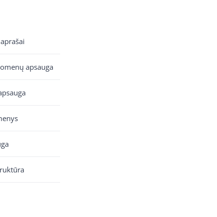
 aprašai
uomenų apsauga
apsauga
menys
uga
truktūra