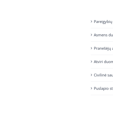
Pareigybių
Asmens d
Pranešėjų 
Atviri duo
Civilinė sa
Puslapio s