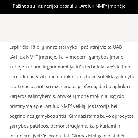
Pažintis su inžinerijos pasauliu „Artilux NMF“ įmonėje
Lapkričio 18 d. gimnazistai vyko į pažintinį vizitą UAB
„Artilux NMF“ įmonėje. Tai – moderni gamybos įmonė,
kurioje kuriami ir gaminami įvairūs techniniai apšvietimo
sprendimai. Vizito metu mokiniams buvo suteikta galimybė
iš arti susipažinti su inžinieriaus profesija, darbo aplinka ir
karjeros galimybėmis. Atvykę į įmonę mokiniai išgirdo
pristatymą apie „Artilux NMF“ veiklą, jos istoriją bei
pagrindines gamybos sritis. Gimnazistams buvo aprodytos
gamybos patalpos, demonstruojama, kaip kuriami ir
testuojami įvairūs produktai. Gimnazistai galėjo stebėti