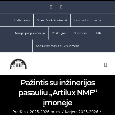
Skip
Facebook
YouTube
to
content
E. dienynas
Struktūra ir kontaktai
Teisinė informacija
Korupcijos prevencija
Paslaugos
Nuorodos
DUK
Konsultavimasis su visuomene
Pažintis su inžinerijos
pasauliu „Artilux NMF“
įmonėje
Pradžia
/
2025-2026 m. m.
/
Karjera 2025-2026
/