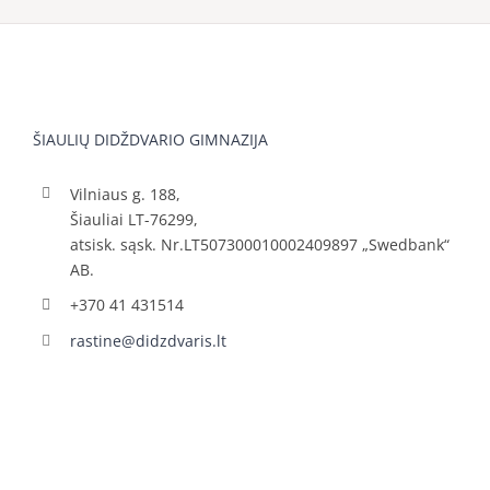
ŠIAULIŲ DIDŽDVARIO GIMNAZIJA
Vilniaus g. 188,
Šiauliai LT-76299,
atsisk. sąsk. Nr.LT507300010002409897 „Swedbank“
AB.
+370 41 431514
rastine@didzdvaris.lt