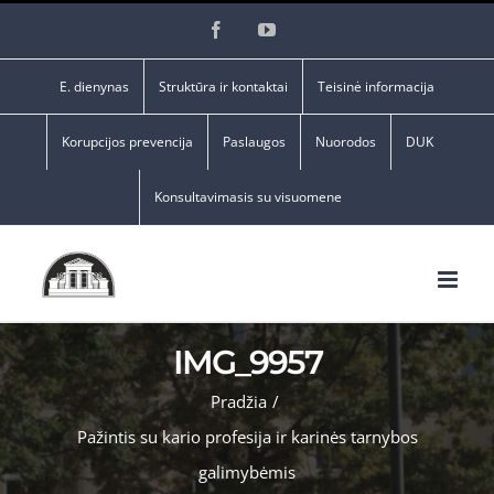
Skip
Facebook
YouTube
to
content
E. dienynas
Struktūra ir kontaktai
Teisinė informacija
Korupcijos prevencija
Paslaugos
Nuorodos
DUK
Konsultavimasis su visuomene
IMG_9957
Pradžia
/
Pažintis su kario profesija ir karinės tarnybos
galimybėmis