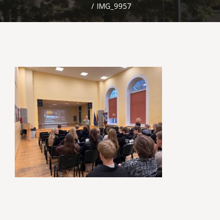
/
IMG_9957