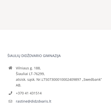
ŠIAULIŲ DIDŽDVARIO GIMNAZIJA
Vilniaus g. 188,
Šiauliai LT-76299,
atsisk. sąsk. Nr.LT507300010002409897 „Swedbank“
AB.
+370 41 431514
rastine@didzdvaris.lt