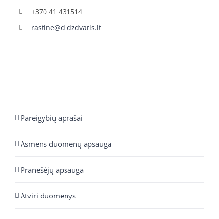
+370 41 431514
rastine@didzdvaris.lt
Pareigybių aprašai
Asmens duomenų apsauga
Pranešėjų apsauga
Atviri duomenys