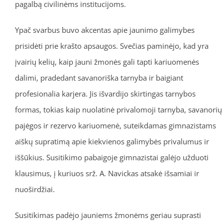
pagalbą civilinėms institucijoms.
Ypač svarbus buvo akcentas apie jaunimo galimybes
prisidėti prie krašto apsaugos. Svečias paminėjo, kad yra
įvairių kelių, kaip jauni žmonės gali tapti kariuomenės
dalimi, pradedant savanoriška tarnyba ir baigiant
profesionalia karjera. Jis išvardijo skirtingas tarnybos
formas, tokias kaip nuolatinė privalomoji tarnyba, savanorių
pajėgos ir rezervo kariuomenė, suteikdamas gimnazistams
aiškų supratimą apie kiekvienos galimybės privalumus ir
iššūkius. Susitikimo pabaigoje gimnazistai galėjo užduoti
klausimus, į kuriuos srž. A. Navickas atsakė išsamiai ir
nuoširdžiai.
Susitikimas padėjo jauniems žmonėms geriau suprasti