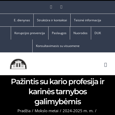
Skip
Facebook
YouTube
to
content
E. dienynas
Struktūra ir kontaktai
Teisinė informacija
Korupcijos prevencija
Paslaugos
Nuorodos
DUK
Konsultavimasis su visuomene
Pažintis su kario profesija ir
karinės tarnybos
galimybėmis
Pradžia
/
Mokslo metai
/
2024-2025 m. m.
/