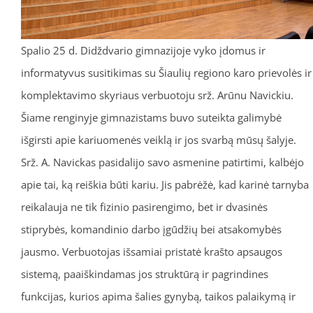
Spalio 25 d. Didždvario gimnazijoje vyko įdomus ir
informatyvus susitikimas su Šiaulių regiono karo prievolės ir
komplektavimo skyriaus verbuotoju srž. Arūnu Navickiu.
Šiame renginyje gimnazistams buvo suteikta galimybė
išgirsti apie kariuomenės veiklą ir jos svarbą mūsų šalyje.
Srž. A. Navickas pasidalijo savo asmenine patirtimi, kalbėjo
apie tai, ką reiškia būti kariu. Jis pabrėžė, kad karinė tarnyba
reikalauja ne tik fizinio pasirengimo, bet ir dvasinės
stiprybės, komandinio darbo įgūdžių bei atsakomybės
jausmo. Verbuotojas išsamiai pristatė krašto apsaugos
sistemą, paaiškindamas jos struktūrą ir pagrindines
funkcijas, kurios apima šalies gynybą, taikos palaikymą ir