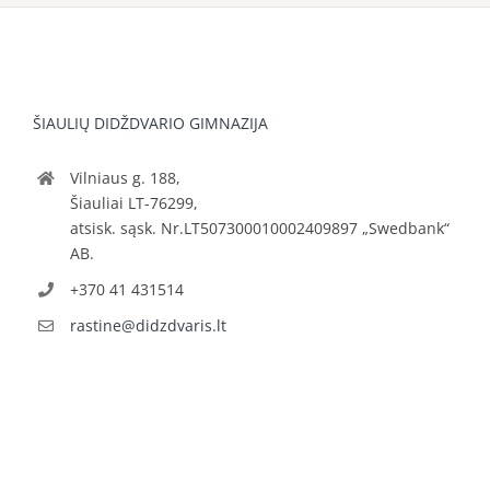
ŠIAULIŲ DIDŽDVARIO GIMNAZIJA
Vilniaus g. 188,
Šiauliai LT-76299,
atsisk. sąsk. Nr.LT507300010002409897 „Swedbank“
AB.
+370 41 431514
rastine@didzdvaris.lt