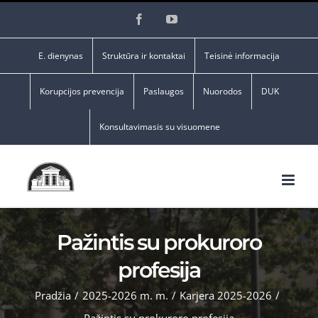
Skip
Facebook
YouTube
to
content
E. dienynas
Struktūra ir kontaktai
Teisinė informacija
Korupcijos prevencija
Paslaugos
Nuorodos
DUK
Konsultavimasis su visuomene
Pažintis su prokuroro
profesija
Pradžia
/
2025-2026 m. m.
/
Karjera 2025-2026
/
Pažintis su prokuroro profesija