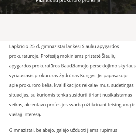
Lapkričio 25 d. gimnazistai lankėsi Šiaulių apygardos
prokuratūroje. Profesiją mokiniams pristatė Šiaulių
apygardos prokuratūros Baudžiamojo persekiojimo skyriaus
vyriausiasis prokuroras Žydrūnas Kungys. Jis papasakojo
apie prokuroro kelią, kvalifikacijos reikalavimus, sudėtingas
situacijas, su kuriomis tenka susidurti tiriant nusikalstamas
veikas, akcentavo profesijos svarbą užtikrinant teisingumą ir
viešąjį interesą.
Gimnazistai, be abejo, galėjo užduoti jiems rūpimus