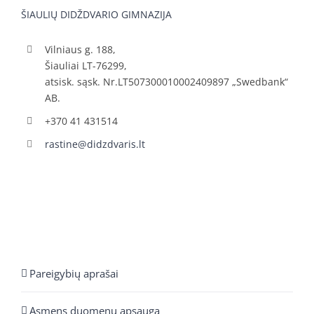
ŠIAULIŲ DIDŽDVARIO GIMNAZIJA
Vilniaus g. 188,
Šiauliai LT-76299,
atsisk. sąsk. Nr.LT507300010002409897 „Swedbank“
AB.
+370 41 431514
rastine@didzdvaris.lt
Pareigybių aprašai
Asmens duomenų apsauga