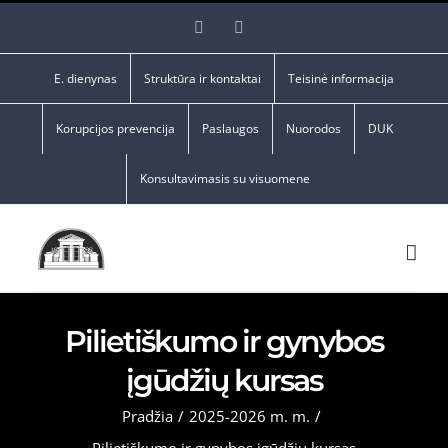
Skip
Facebook
YouTube
to
content
E. dienynas
Struktūra ir kontaktai
Teisinė informacija
Korupcijos prevencija
Paslaugos
Nuorodos
DUK
Konsultavimasis su visuomene
Pilietiškumo ir gynybos
įgūdžių kursas
Pradžia
/
2025-2026 m. m.
/
Pilietiškumo ir gynybos įgūdžių kursas